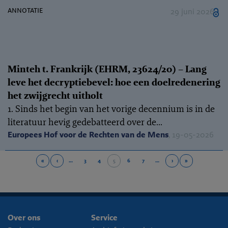
annotatie
29 juni 2026
Minteh t. Frankrijk (EHRM, 23624/20) – Lang
leve het decryptiebevel: hoe een doelredenering
het zwijgrecht uitholt
1. Sinds het begin van het vorige decennium is in de
literatuur hevig gedebatteerd over de...
Europees Hof voor de Rechten van de Mens
, 19-05-2026
«
‹
…
3
4
5
6
7
…
›
»
Over ons
Service