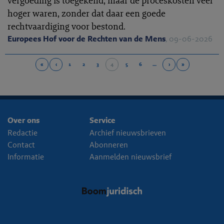
vergoeding is toegekend, maar de proceskosten veel
hoger waren, zonder dat daar een goede
rechtvaardiging voor bestond.
Europees Hof voor de Rechten van de Mens
, 09-06-2026
«
‹
1
2
3
4
5
6
…
›
»
Over ons
Service
Redactie
Archief nieuwsbrieven
Contact
Abonneren
Informatie
Aanmelden nieuwsbrief