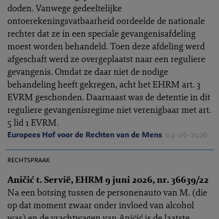
doden. Vanwege gedeeltelijke
ontoerekeningsvatbaarheid oordeelde de nationale
rechter dat ze in een speciale gevangenisafdeling
moest worden behandeld. Toen deze afdeling werd
afgeschaft werd ze overgeplaatst naar een reguliere
gevangenis. Omdat ze daar niet de nodige
behandeling heeft gekregen, acht het EHRM art. 3
EVRM geschonden. Daarnaast was de detentie in dit
reguliere gevangenisregime niet verenigbaar met art.
5 lid 1 EVRM.
Europees Hof voor de Rechten van de Mens
, 04-06-2026
EHRC 2026-0156
rechtspraak
Aničić t. Servië, EHRM 9 juni 2026, nr. 36639/22
Na een botsing tussen de personenauto van M. (die
op dat moment zwaar onder invloed van alcohol
was) en de vrachtwagen van Aničić is de laatste