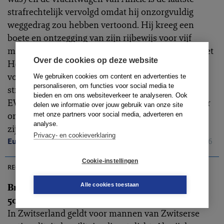
strafrechtelijk vervolgd omdat hij onzorgvuldig
weggedrag zou hebben vertoond. Hij kreeg een
boete en ontzegging van zijn rijbewijs voor vijf
maanden. Met vier stemmen tegen drie oordeelt het
Over de cookies op deze website
Hof dat de strafrechtelijke procedure tegen Aničić
voldoende zorgvuldig is geweest. Bij minder zware
We gebruiken cookies om content en advertenties te
personaliseren, om functies voor social media te
strafzaken hoeven niet alle waarborgen van art. 6
bieden en om ons websiteverkeer te analyseren. Ook
EVRM evenzeer te gelden en gebleken is niet dat er
delen we informatie over jouw gebruik van onze site
omstandigheden waren waardoor Aničić sterk in
met onze partners voor social media, adverteren en
analyse.
zijn verdediging is aangetast.
Privacy- en cookieverklaring
Europees Hof voor de Rechten van de Mens
, 09-06-2026
EHRC 2026-0157
Cookie-instellingen
rechtspraak
Brun t. Zwitserland, EHRM 4 juni 2026, nr.
Alle cookies toestaan
50885/16
In Zwitserland geldt voor mannen van Zwitserse