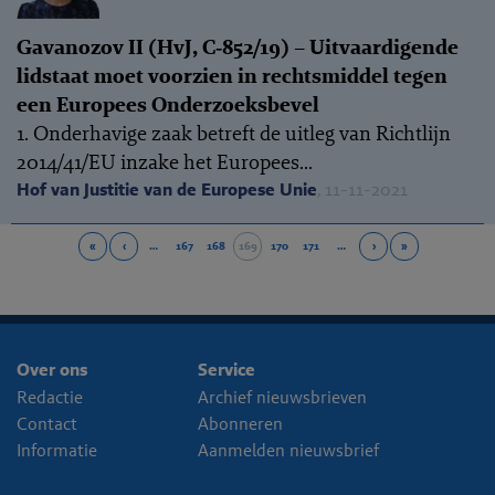
Gavanozov II (HvJ, C‑852/19) – Uitvaardigende
lidstaat moet voorzien in rechtsmiddel tegen
een Europees Onderzoeksbevel
1. Onderhavige zaak betreft de uitleg van Richtlijn
2014/41/EU inzake het Europees...
Hof van Justitie van de Europese Unie
, 11-11-2021
«
‹
…
167
168
169
170
171
…
›
»
Over ons
Service
Redactie
Archief nieuwsbrieven
Contact
Abonneren
Informatie
Aanmelden nieuwsbrief