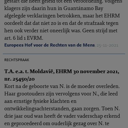
gestart die heeft geleid tot een veroordeling. Volgens
klagers zijn daarin hun in Guantánamo Bay
afgelegde verklaringen betrokken, maar het EHRM
oordeelt dat dat niet zo is en dat de strafzaak tegen
hen ook verder niet oneerlijk was. Geen strijd met
art. 6 lid 1 EVRM.
Europees Hof voor de Rechten van de Mens
, 25-11-2021
EHRC 2021-0332
rechtspraak
T.A. e.a. t. Moldavië, EHRM 30 november 2021,
nr. 25450/20
Kort na de geboorte van N. is de moeder overleden.
Haar grootouders zijn vervolgens voor N., die leed
aan ernstige fysieke klachten en
ontwikkelingsachterstanden, gaan zorgen. Toen N.
drie jaar oud was heeft de vader vaderschap erkend
en geprocedeerd om ouderlijk gezag over N. te